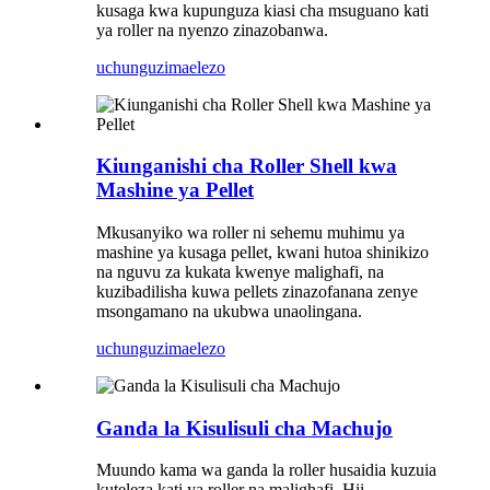
kusaga kwa kupunguza kiasi cha msuguano kati
ya roller na nyenzo zinazobanwa.
uchunguzi
maelezo
Kiunganishi cha Roller Shell kwa
Mashine ya Pellet
Mkusanyiko wa roller ni sehemu muhimu ya
mashine ya kusaga pellet, kwani hutoa shinikizo
na nguvu za kukata kwenye malighafi, na
kuzibadilisha kuwa pellets zinazofanana zenye
msongamano na ukubwa unaolingana.
uchunguzi
maelezo
Ganda la Kisulisuli cha Machujo
Muundo kama wa ganda la roller husaidia kuzuia
kuteleza kati ya roller na malighafi. Hii