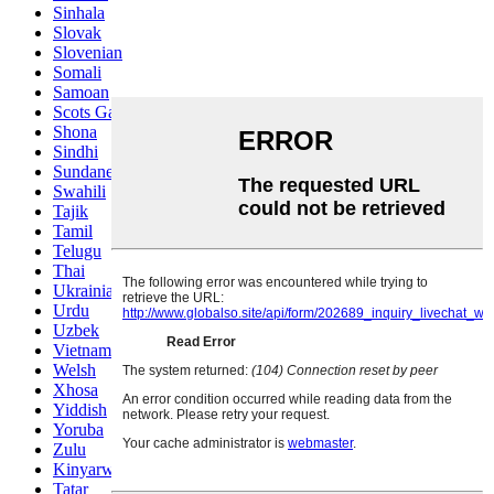
Sinhala
Slovak
Slovenian
Somali
Samoan
Scots Gaelic
Shona
Sindhi
Sundanese
Swahili
Tajik
Tamil
Telugu
Thai
Ukrainian
Urdu
Uzbek
Vietnamese
Welsh
Xhosa
Yiddish
Yoruba
Zulu
Kinyarwanda
Tatar