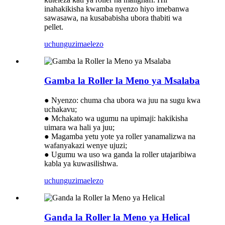
inahakikisha kwamba nyenzo hiyo imebanwa
sawasawa, na kusababisha ubora thabiti wa
pellet.
uchunguzi
maelezo
Gamba la Roller la Meno ya Msalaba
● Nyenzo: chuma cha ubora wa juu na sugu kwa
uchakavu;
● Mchakato wa ugumu na upimaji: hakikisha
uimara wa hali ya juu;
● Magamba yetu yote ya roller yanamalizwa na
wafanyakazi wenye ujuzi;
● Ugumu wa uso wa ganda la roller utajaribiwa
kabla ya kuwasilishwa.
uchunguzi
maelezo
Ganda la Roller la Meno ya Helical