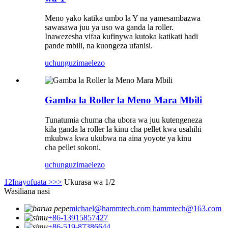
Meno yako katika umbo la Y na yamesambazwa
sawasawa juu ya uso wa ganda la roller.
Inawezesha vifaa kufinywa kutoka katikati hadi
pande mbili, na kuongeza ufanisi.
uchunguzi
maelezo
Gamba la Roller la Meno Mara Mbili
Tunatumia chuma cha ubora wa juu kutengeneza
kila ganda la roller la kinu cha pellet kwa usahihi
mkubwa kwa ukubwa na aina yoyote ya kinu
cha pellet sokoni.
uchunguzi
maelezo
1
2
Inayofuata >
>>
Ukurasa wa 1/2
Wasiliana nasi
michael@hammtech.com hammtech@163.com
+86-13915857427
+86-519-87386644