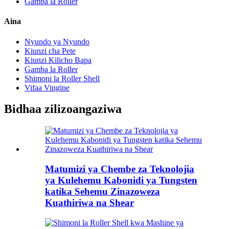
Gamba la Roller
Aina
Nyundo ya Nyundo
Kiunzi cha Pete
Kiunzi Kilicho Bapa
Gamba la Roller
Shimoni la Roller Shell
Vifaa Vingine
Bidhaa zilizoangaziwa
Matumizi ya Chembe za Teknolojia
ya Kulehemu Kabonidi ya Tungsten
katika Sehemu Zinazoweza
Kuathiriwa na Shear