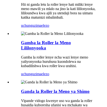
Hii ni ganda letu la roller lenye hati miliki lenye
meno mawili ya mlalo na jino la kati lililonyooka,
lililoundwa kwa ajili ya utendaji bora na uimara
katika matumizi mbalimbali.
uchunguzi
maelezo
Gamba la Roller la Meno
Lililonyooka
Gamba la roller lenye ncha wazi lenye meno
yaliyonyooka huruhusu kuondolewa na
kubadilishwa kwa roller kwa urahisi.
uchunguzi
maelezo
Ganda la Roller la Meno ya Shimo
Vipande vidogo kwenye uso wa ganda la roller
husaidia kuboresha ufanisi wa mchakato wa