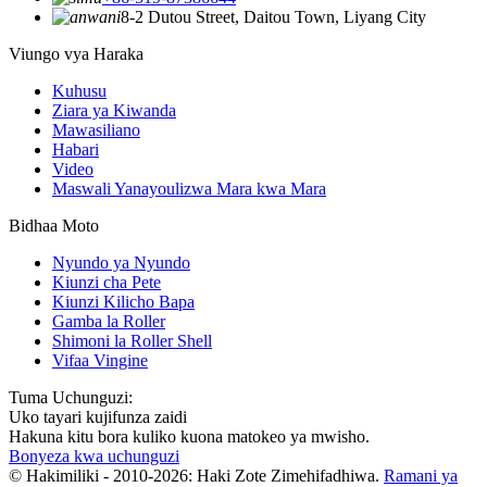
8-2 Dutou Street, Daitou Town, Liyang City
Viungo vya Haraka
Kuhusu
Ziara ya Kiwanda
Mawasiliano
Habari
Video
Maswali Yanayoulizwa Mara kwa Mara
Bidhaa Moto
Nyundo ya Nyundo
Kiunzi cha Pete
Kiunzi Kilicho Bapa
Gamba la Roller
Shimoni la Roller Shell
Vifaa Vingine
Tuma Uchunguzi:
Uko tayari kujifunza zaidi
Hakuna kitu bora kuliko kuona matokeo ya mwisho.
Bonyeza kwa uchunguzi
© Hakimiliki - 2010-2026: Haki Zote Zimehifadhiwa.
Ramani ya