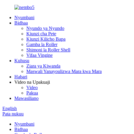
Nyumbani
Bidhaa
Nyundo ya Nyundo
Kiunzi cha Pete
Kiunzi Kilicho Bapa
Gamba la Roller
Shimoni la Roller Shell
Vifaa Vingine
Kuhusu
Ziara ya Kiwanda
Maswali Yanayoulizwa Mara kwa Mara
Habari
Video na Upakuaji
Video
Pakua
Mawasiliano
English
Pata nukuu
Nyumbani
Bidhaa