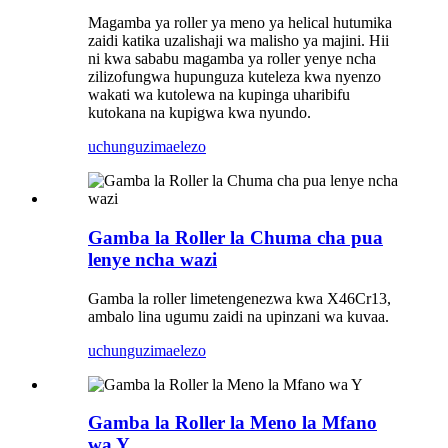
Magamba ya roller ya meno ya helical hutumika
zaidi katika uzalishaji wa malisho ya majini. Hii
ni kwa sababu magamba ya roller yenye ncha
zilizofungwa hupunguza kuteleza kwa nyenzo
wakati wa kutolewa na kupinga uharibifu
kutokana na kupigwa kwa nyundo.
uchunguzi
maelezo
Gamba la Roller la Chuma cha pua
lenye ncha wazi
Gamba la roller limetengenezwa kwa X46Cr13,
ambalo lina ugumu zaidi na upinzani wa kuvaa.
uchunguzi
maelezo
Gamba la Roller la Meno la Mfano
wa Y