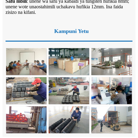
Safu mbili
: unene wa safu ya kabaidi ya tungsten hufikia 8mm;
unene wote unaostahimili uchakavu hufikia 12mm. Ina faida
zisizo na kifani.
Kampuni Yetu