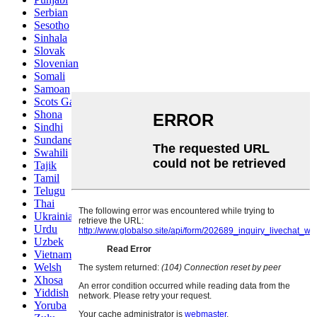
Serbian
Sesotho
Sinhala
Slovak
Slovenian
Somali
Samoan
Scots Gaelic
Shona
Sindhi
Sundanese
Swahili
Tajik
Tamil
Telugu
Thai
Ukrainian
Urdu
Uzbek
Vietnamese
Welsh
Xhosa
Yiddish
Yoruba