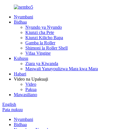
Nyumbani
Bidhaa
Nyundo ya Nyundo
Kiunzi cha Pete
Kiunzi Kilicho Bapa
Gamba la Roller
Shimoni la Roller Shell
Vifaa Vingine
Kuhusu
Ziara ya Kiwanda
Maswali Yanayoulizwa Mara kwa Mara
Habari
Video na Upakuaji
Video
Pakua
Mawasiliano
English
Pata nukuu
Nyumbani
Bidhaa