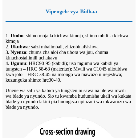
Vipengele vya Bidhaa
1.
Umbo
: shimo moja la kichwa kimoja, shimo mbili la kichwa
kimoja
2.
Ukubwa
: saizi mbalimbali, zilizobinafsishwa
3.
Nyenzo
: chuma cha aloi cha ubora wa juu, chuma
kinachostahimili uchakavu
4.
Ugumu
: HRC90-95 (kabidi); uso mgumu wa kabidi ya
tungsten – HRC 58-68 (materiax); Mwili wa C1045 uliotibiwa
kwa joto – HRC 38-45 na msongo wa mawazo ulirejeshwa;
kuzunguka shimo: hrc30-40.
Unene wa safu ya kabidi ya tungsten ni sawa na ule wa mwili
wa blade ya nyundo. Sio tu kwamba hudumisha ukali wa kukata
blade ya nyundo lakini pia huongeza upinzani wa mkwaruzo wa
blade ya nyundo.