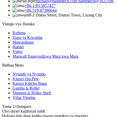
michael@hammtech.com hammtech@163.com
+86-13915857427
+86-519-87386644
8-2 Dutou Street, Daitou Town, Liyang City
Viungo vya Haraka
Kuhusu
Ziara ya Kiwanda
Mawasiliano
Habari
Video
Maswali Yanayoulizwa Mara kwa Mara
Bidhaa Moto
Nyundo ya Nyundo
Kiunzi cha Pete
Kiunzi Kilicho Bapa
Gamba la Roller
Shimoni la Roller Shell
Vifaa Vingine
Tuma Uchunguzi:
Uko tayari kujifunza zaidi
Hakuna kitu bora kuliko kuona matokeo ya mwisho.