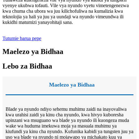
vyenye ukubwa tofauti. Vile vya nyundo vyetu vimetengenezwa
kwa chuma cha ubora wa juu kilichofuliwa na kumalizia kwa
teknolojia ya hali ya juu ya uundaji wa nyundo vimeundwa ili
kukidhi matumizi yanayohitaji sana.
Tutumie barua pepe
Maelezo ya Bidhaa
Lebo za Bidhaa
Maelezo ya Bidhaa
Blade ya nyundo ndiyo sehemu muhimu zaidi na inayovaliwa
kwa urahisi zaidi ya kinu cha nyundo, kwa hivyo kuboresha
upinzani wa msuguano wa blade ya nyundo ili kuongeza muda
wake wa huduma imekuwa moja ya masuala muhimu ya
kiufundi ya kinu cha nyundo. Kufunika kabidi ya tungsten juu ya
uso wa blade ya nyundo ni mojawapo ya michakato kuu ya